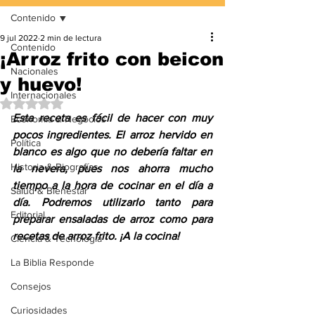
Contenido
9 jul 2022
2 min de lectura
Contenido
¡Arroz frito con beicon
Nacionales
y huevo!
Internacionales
Obtuvo NaN de 5 estrellas.
Esta receta es fácil de hacer con muy 
Economía & Negocios
pocos ingredientes. El arroz hervido en 
Política
blanco es algo que no debería faltar en 
Historia & Biografías
la nevera, pues nos ahorra mucho 
tiempo a la hora de cocinar en el día a 
Salud & Bienestar
día. Podremos utilizarlo tanto para 
Editorial
preparar ensaladas de arroz como para 
recetas de arroz frito. ¡A la cocina!
Ciencia & Tecnología
La Biblia Responde
Consejos
Curiosidades