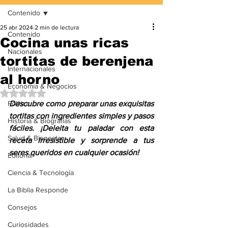
Contenido
25 abr 2024
2 min de lectura
Contenido
Cocina unas ricas
Nacionales
tortitas de berenjena
Internacionales
al horno
Economía & Negocios
Obtuvo NaN de 5 estrellas.
Política
Descubre como preparar unas exquisitas 
tortitas con ingredientes simples y pasos 
Historia & Biografías
fáciles. ¡Deleita tu paladar con esta 
Salud & Bienestar
receta irresistible y sorprende a tus 
seres queridos en cualquier ocasión!
Editorial
Ciencia & Tecnología
La Biblia Responde
Consejos
Curiosidades