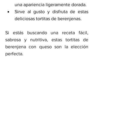
una apariencia ligeramente dorada.
Sirve al gusto y disfruta de estas 
deliciosas tortitas de berenjenas.
Si estás buscando una receta fácil, 
sabrosa y nutritiva, estas tortitas de 
berenjena con queso son la elección 
perfecta. 
Con información de: 
www.gastrolabweb.com
recetas fáciles
tortitas de berenjena
Mundo Gastronómico