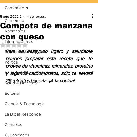
Contenido
5 ago 2022
2 min de lectura
Contenido
Compota de manzana
Nacionales
con queso
Internacionales
Obtuvo NaN de 5 estrellas.
Para un desayuno ligero y saludable 
Economía & Negocios
puedes preparar esta receta que te 
Política
provee de vitaminas, minerales, proteína 
Historia & Biografías
y algunos carbohidratos, sólo te llevará 
25 minutos hacerla. ¡A la cocina!
Salud & Bienestar
Editorial
Ciencia & Tecnología
La Biblia Responde
Consejos
Curiosidades