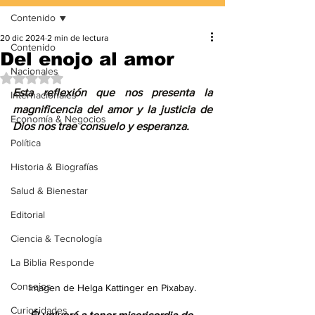
Contenido
20 dic 2024
2 min de lectura
Contenido
Del enojo al amor
Nacionales
Obtuvo NaN de 5 estrellas.
Esta reflexión que nos presenta la 
Internacionales
magnificencia del amor y la justicia de 
Economía & Negocios
Dios nos trae consuelo y esperanza.
Política
Historia & Biografías
Salud & Bienestar
Editorial
Ciencia & Tecnología
La Biblia Responde
Consejos
Imagen de Helga Kattinger en Pixabay.
Curiosidades