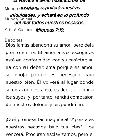
Él volverá a tener misericordia de 
nosotros; sepultará nuestras 
Mundo Gastronómico
iniquidades, y echará en lo profundo 
Mundo Animal
del mar todos nuestros pecados. 
Arte & Cultura
Miqueas 7:19.
Deportes
Dios jamás abandona su amor, pero deja 
pronto su ira. El amor a sus escogidos 
está en conformidad con su carácter; su 
ira con su deber; ama porque es amor, 
se enoja porque es necesario para 
nuestro bien. Él volverá al lugar donde 
su corazón descansa, es decir, al amor a 
los suyos, y, por tanto, tendrá compasión 
de nuestros dolores y les pondrá fin.
¡Qué promesa tan magnífica! "Aplastarás 
nuestros pecados bajo tus pies". Los 
vencerá. Procuran esclavizarnos, pero el 