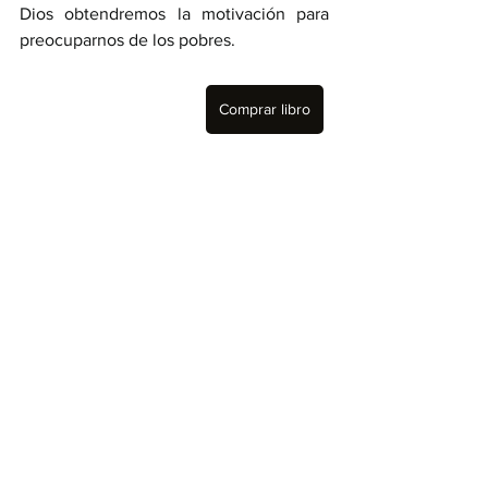
Dios obtendremos la motivación para 
preocuparnos de los pobres.
Comprar libro
amor
ira
misericordia
La Biblia Responde
Ver todo
Entradas recientes