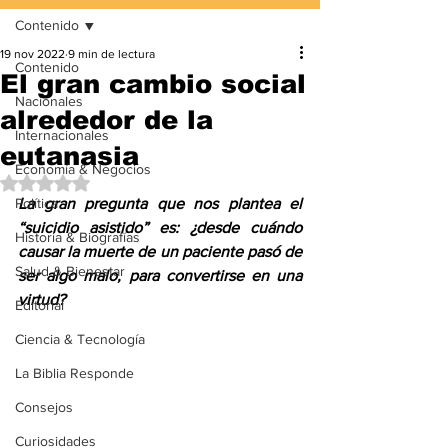
Contenido
19 nov 2022
9 min de lectura
Contenido
El gran cambio social
Nacionales
alrededor de la
Internacionales
eutanasia
Economía & Negocios
Obtuvo NaN de 5 estrellas.
Política
La gran pregunta que nos plantea el 
“suicidio asistido” es: ¿desde cuándo 
Historia & Biografías
causar la muerte de un paciente pasó de 
Salud & Bienestar
ser algo malo, para convertirse en una 
virtud?
Editorial
Ciencia & Tecnología
La Biblia Responde
Consejos
Curiosidades