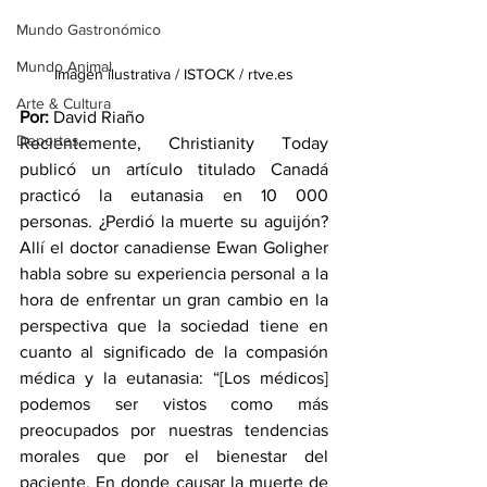
Mundo Gastronómico
Mundo Animal
Imagen ilustrativa / ISTOCK / rtve.es
Arte & Cultura
Por: 
David Riaño 
Deportes
Recientemente, Christianity Today 
publicó un artículo titulado 
Canadá 
practicó la eutanasia en 10 000 
personas. ¿Perdió la muerte su aguijón?
Allí el doctor canadiense Ewan Goligher 
habla sobre su experiencia personal a la 
hora de enfrentar un gran cambio en la 
perspectiva que la sociedad tiene en 
cuanto al significado de la compasión 
médica y la eutanasia: “[Los médicos] 
podemos ser vistos como más 
preocupados por nuestras tendencias 
morales que por el bienestar del 
paciente. En donde causar la muerte de 