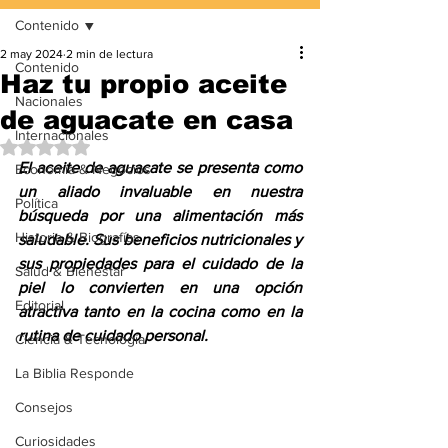
Contenido
2 may 2024
2 min de lectura
Contenido
Haz tu propio aceite
Nacionales
de aguacate en casa
Internacionales
Obtuvo NaN de 5 estrellas.
El aceite de aguacate se presenta como 
Economía & Negocios
un aliado invaluable en nuestra 
Política
búsqueda por una alimentación más 
Historia & Biografías
saludable. Sus beneficios nutricionales y 
sus propiedades para el cuidado de la 
Salud & Bienestar
piel lo convierten en una opción 
Editorial
atractiva tanto en la cocina como en la 
rutina de cuidado personal.
Ciencia & Tecnología
La Biblia Responde
Consejos
Curiosidades