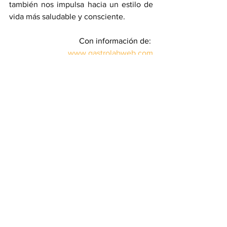
también nos impulsa hacia un estilo de 
vida más saludable y consciente.
Con información de: 
www.gastrolabweb.com
Aceite
Alimentación
Aguacate
Mundo Gastronómico
Ver todo
Entradas recientes