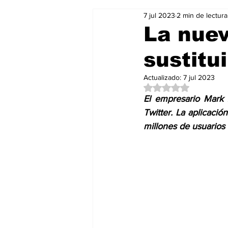
7 jul 2023
2 min de lectura
Salud & Bienestar
Editorial
La nuev
sustitu
Mundo Gastronómico
Mundo
Actualizado:
7 jul 2023
Obtuvo NaN de 5 es
El empresario Mark 
Twitter. La aplicación
millones de usuarios