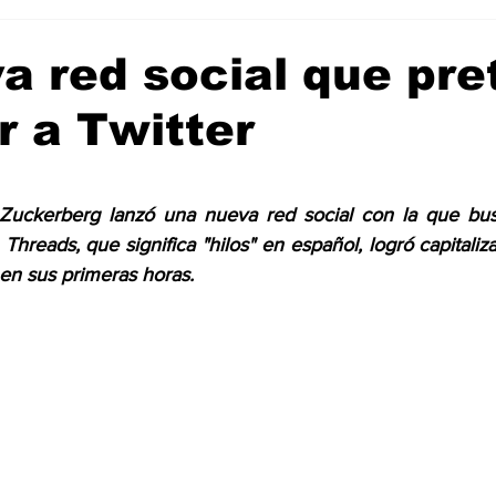
Ciencia & Tecnología
La Biblia Responde
Consejos
a red social que pr
ir a Twitter
 Animal
Arte & Cultura
Deportes
trellas.
Zuckerberg lanzó una nueva red social con la que bus
 Threads, que significa "hilos" en español, logró capitaliza
 en sus primeras horas.