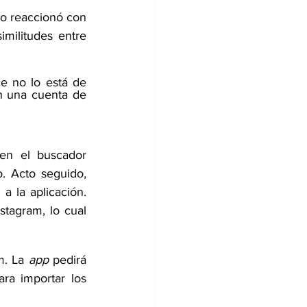
o reaccionó con 
militudes entre 
ue 
no lo está de 
n una cuenta de 
en el buscador 
. Acto seguido, 
 la aplicación. 
tagram, lo cual 
m. La 
app
 pedirá 
a importar los 