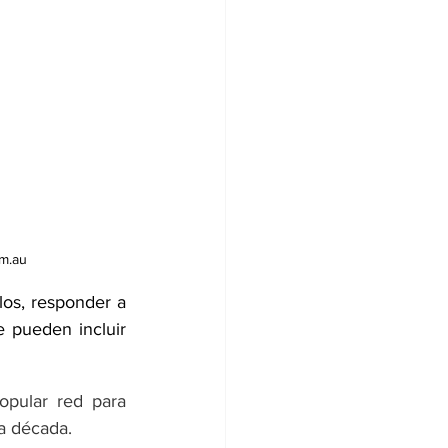
om.au
los, responder a 
 pueden incluir 
pular red para 
a década.