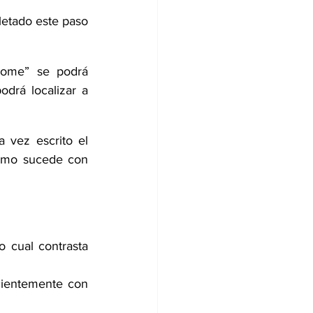
letado este paso 
home” se podrá 
drá localizar a 
 vez escrito el 
Como sucede con 
 cual contrasta 
cientemente con 