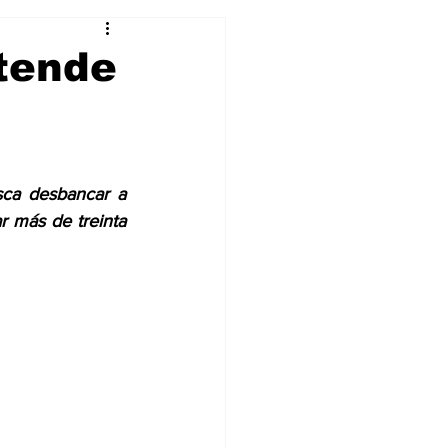
Curiosidades
etende
ca desbancar a 
r más de treinta 