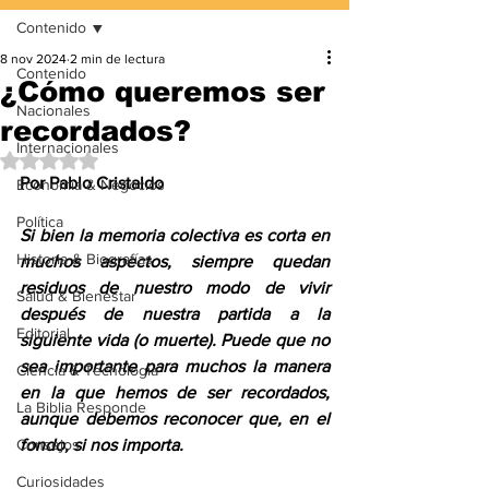
Contenido
8 nov 2024
2 min de lectura
Contenido
¿Cómo queremos ser
Nacionales
recordados?
Internacionales
Obtuvo NaN de 5 estrellas.
Por Pablo Cristaldo
Economía & Negocios
Política
Si bien la memoria colectiva es corta en 
Historia & Biografías
muchos aspectos, siempre quedan 
residuos de nuestro modo de vivir 
Salud & Bienestar
después de nuestra partida a la 
Editorial
siguiente vida (o muerte). Puede que no 
sea importante para muchos la manera 
Ciencia & Tecnología
en la que hemos de ser recordados, 
La Biblia Responde
aunque debemos reconocer que, en el 
Consejos
fondo, si nos importa.
Curiosidades