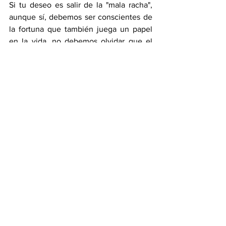
Si tu deseo es salir de la "mala racha", 
aunque sí, debemos ser conscientes de 
la fortuna que también juega un papel 
en la vida, no debemos olvidar que el 
éxito es el aprovechamiento óptimo de 
esos momentos afortunados, que sí o sí, 
tendremos. Para lo demás, sólo nos 
basta ser humildes, conscientes, 
determinados y perseverantes.
Opinión
mala racha
Editorial