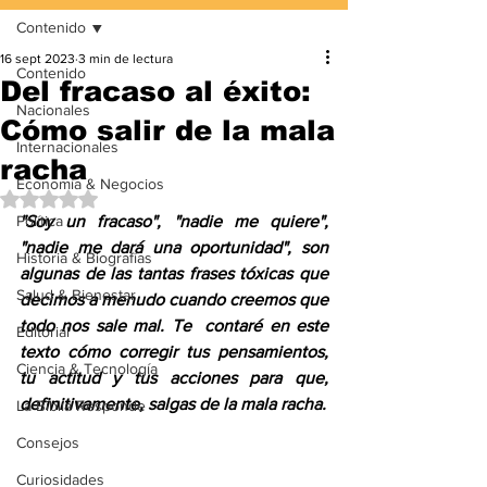
Contenido
16 sept 2023
3 min de lectura
Contenido
Del fracaso al éxito:
Nacionales
Cómo salir de la mala
Internacionales
racha
Economía & Negocios
Obtuvo NaN de 5 estrellas.
Política
"Soy un fracaso", "nadie me quiere", 
"nadie me dará una oportunidad", son 
Historia & Biografías
algunas de las tantas frases tóxicas que 
Salud & Bienestar
decimos a menudo cuando creemos que 
todo nos sale mal. Te  contaré en este 
Editorial
texto cómo corregir tus pensamientos, 
Ciencia & Tecnología
tu actitud y tus acciones para que, 
definitivamente, salgas de la mala racha.
La Biblia Responde
Consejos
Curiosidades