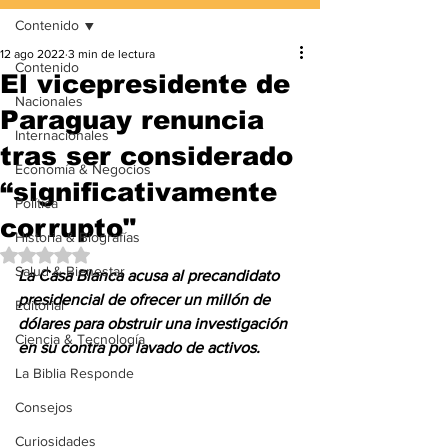
Contenido
12 ago 2022
3 min de lectura
Contenido
El vicepresidente de
Nacionales
Paraguay renuncia
Internacionales
tras ser considerado
Economía & Negocios
“significativamente
Política
corrupto"
Historia & Biografías
Obtuvo NaN de 5 estrellas.
Salud & Bienestar
La Casa Blanca acusa al precandidato 
presidencial de ofrecer un millón de 
Editorial
dólares para obstruir una investigación 
Ciencia & Tecnología
en su contra por lavado de activos.
La Biblia Responde
Consejos
Curiosidades