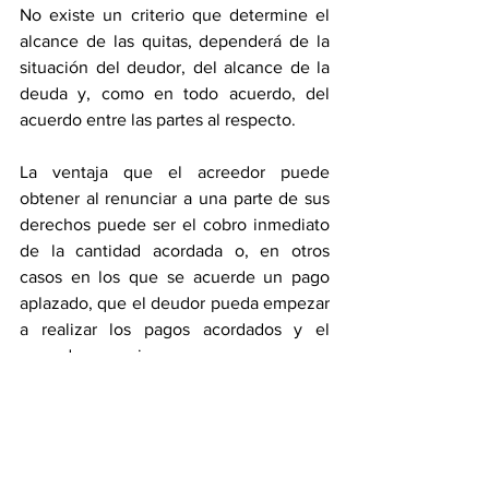
No existe un criterio que determine el 
alcance de las quitas, dependerá de la 
situación del deudor, del alcance de la 
deuda y, como en todo acuerdo, del 
acuerdo entre las partes al respecto.
La ventaja que el acreedor puede 
obtener al renunciar a una parte de sus 
derechos puede ser el cobro inmediato 
de la cantidad acordada o, en otros 
casos en los que se acuerde un pago 
aplazado, que el deudor pueda empezar 
a realizar los pagos acordados y el 
acreedor comience a recuperar su 
dinero.
Evidentemente el deudor se beneficia al 
tener que responder de cantidades 
menores siempre desde el punto de 