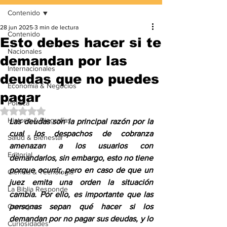
Contenido
28 jun 2025
3 min de lectura
Contenido
Esto debes hacer si te
Nacionales
demandan por las
Internacionales
deudas que no puedes
Economía & Negocios
pagar
Política
Obtuvo NaN de 5 estrellas.
Historia & Biografías
Las deudas son la principal razón por la 
cual los despachos de cobranza 
Salud & Bienestar
amenazan a los usuarios con 
Editorial
demandarlos, sin embargo, esto no tiene 
porque ocurrir, pero en caso de que un 
Ciencia & Tecnología
juez emita una orden la situación 
La Biblia Responde
cambia. Por ello, es importante que las 
Consejos
personas sepan qué hacer si los 
demandan por no pagar sus deudas, y lo 
Curiosidades