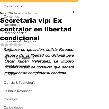
Contenido
14 oct 2022
2 min de lectura
Contenido
Secretaria vip: Ex
Nacionales
contralor en libertad
Internacionales
condicional
Economía & Negocios
Obtuvo NaN de 5 estrellas.
Política
La jueza de ejecución, Letizia Paredes, 
dispuso dar la libertad condicional para 
Historia & Biografías
Óscar Rubén Velázquez. Le impuso 
Salud & Bienestar
algunas reglas de conducta que deberá 
cumplir hasta completar su condena.
Editorial
Ciencia & Tecnología
La Biblia Responde
Consejos
Curiosidades