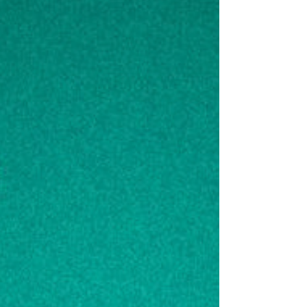
sus aliados, marcando un momento crítico
para la seguridad mundial y el equilibrio de
poderes. Si bien, el presidente de los EEUU,
Donald Trump, aboga por la paz, igualmente
comunica al mundo que cuenta con el
suficiente poderío bélico para disuadir a
cualquiera que intente continuar con planes
de guerra. Foto: lai