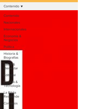
Contenido
Contenido
Nacionales
Internacionales
Economía &
Negocios
Política
Historia &
Biografías
Salud &
Bienestar
Editorial
Ciencia &
Tecnología
La Biblia
Responde
Consejos