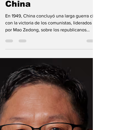
quedó atrapado en
la histórica (y ajena)
pelea entre Taiwán y
China
En 1949, China concluyó una larga guerra civil
con la victoria de los comunistas, liderados
por Mao Zedong, sobre los republicanos
nacionalistas, al mando de Chiang Kai-shek,
quienes huyeron e instalaron su propio
gobierno en la isla de Taiwán. Imagen:
Archivo. Siete décadas más tarde el
enfrentamiento entre los dos estados
continúa, con ambos asegurando ser el
gobierno legítimo de China, y reclamando el
territorio del otro. Pero ahora el diferendo
involucra al más inesperado