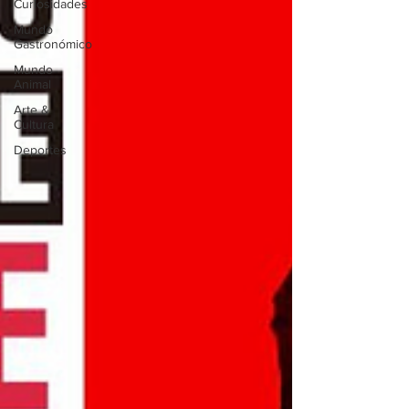
Curiosidades
Mundo
Gastronómico
Mundo
Animal
Arte &
Cultura
Deportes