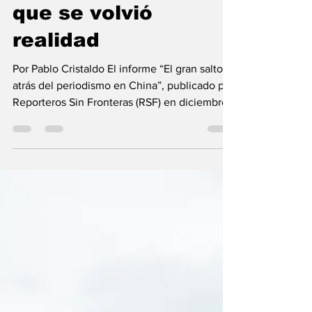
advertencia de RSF
que se volvió
realidad
Por Pablo Cristaldo El informe “El gran salto
atrás del periodismo en China”, publicado por
Reporteros Sin Fronteras (RSF) en diciembre
de 2021, alertaba sobre una ofensiva sin
precedentes del régimen chino contra la
libertad de prensa. Cuatro años después, los
datos y los hechos confirman que aquella
advertencia no solo fue acertada, sino que
describió el inicio de una etapa de
consolidación autoritaria que hoy se proyecta
dentro y fuera de las fronteras chinas.
Imagen: rsf.