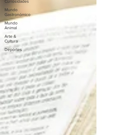
Curiosidades
Mundo
Gastronómico
Mundo
Animal
Arte &
Cultura
Deportes