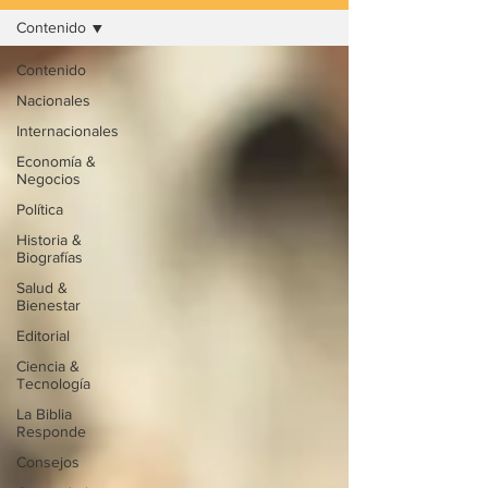
Contenido
Contenido
Nacionales
Internacionales
Economía &
Negocios
Política
Historia &
Biografías
Salud &
Bienestar
Editorial
Ciencia &
Tecnología
La Biblia
Responde
Consejos