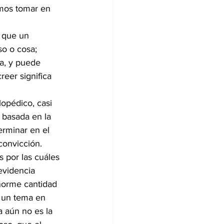
mos tomar en 
 que un 
o o cosa; 
a, y puede 
eer significa  
opédico, casi 
basada en la 
rminar en el 
convicción. 
 por las cuáles 
evidencia 
enorme cantidad 
 un tema en 
a aún no es la 