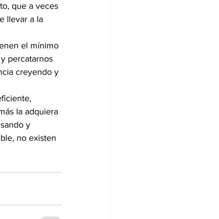
to, que a veces 
 llevar a la 
ienen el mínimo 
y percatarnos 
ncia creyendo y 
iciente, 
ás la adquiera 
nsando y 
ble, no existen 