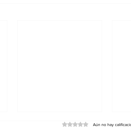
Obtuvo 0 de 5 estrellas.
Aún no hay calificac