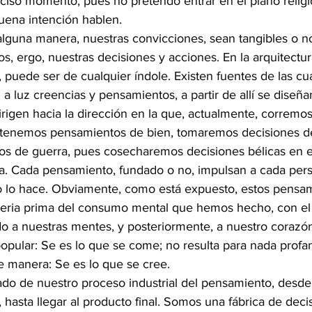
ciso momento, pues no pretendo entrar en el plano religi
uena intención hablen.
 alguna manera, nuestras convicciones, sean tangibles o n
, ergo, nuestras decisiones y acciones. En la arquitectur
 puede ser de cualquier índole. Existen fuentes de las cu
 luz creencias y pensamientos, a partir de allí se diseña
igen hacia la dirección en la que, actualmente, corremo
i tenemos pensamientos de bien, tomaremos decisiones de
s de guerra, pues cosecharemos decisiones bélicas en e
ra. Cada pensamiento, fundado o no, impulsan a cada pers
 lo hace. Obviamente, como está expuesto, estos pensam
teria prima del consumo mental que hemos hecho, con el 
o a nuestras mentes, y posteriormente, a nuestro corazón
opular: Se es lo que se come; no resulta para nada profan
te manera: Se es lo que se cree. 
o de nuestro proceso industrial del pensamiento, desde 
 hasta llegar al producto final. Somos una fábrica de deci