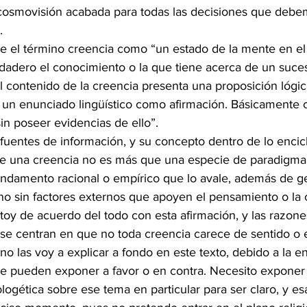
cosmovisión acabada para todas las decisiones que debe
. 
ne el término creencia como “un estado de la mente en el
dadero el conocimiento o la que tiene acerca de un suces
l contenido de la creencia presenta una proposición lógic
un enunciado lingüístico como afirmación. Básicamente cr
sin poseer evidencias de ello”. 
fuentes de información, y su concepto dentro de lo encicl
e una creencia no es más que una especie de paradigma 
undamento racional o empírico que lo avale, además de ge
no sin factores externos que apoyen el pensamiento o la 
oy de acuerdo del todo con esta afirmación, y las razones
se centran en que no toda creencia carece de sentido o 
a, no las voy a explicar a fondo en este texto, debido a la 
e pueden exponer a favor o en contra. Necesito exponer
ologética sobre ese tema en particular para ser claro, y es