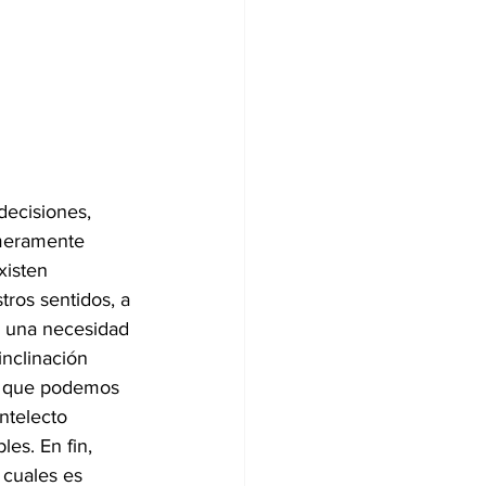
ecisiones, 
 meramente 
xisten 
ros sentidos, a 
, una necesidad 
nclinación 
lo que podemos 
ntelecto 
es. En fin, 
 cuales es 