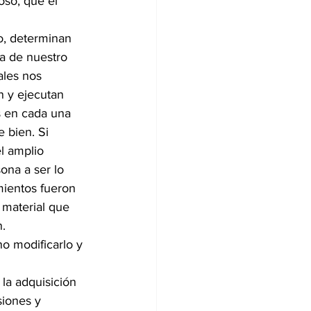
oso, que el 
o, determinan 
a de nuestro 
ales nos 
n y ejecutan 
s en cada una 
 bien. Si 
l amplio 
ona a ser lo 
ientos fueron 
material que 
. 
o modificarlo y 
la adquisición 
siones y 